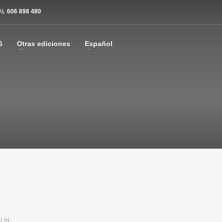
AL
606 898 480
6
Otras ediciones
Español
 IN