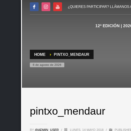
¿QUIERES PARTICIPAR? LLÁMANOS 
12ª EDICIÓN | 202
HOME
PINTXO_MENDAUR
6 de agosto de 2026
pintxo_mendaur
BY
@ADMIN_USER
/
LUNES, 14 MAYO 2018
/
PUBLISHED