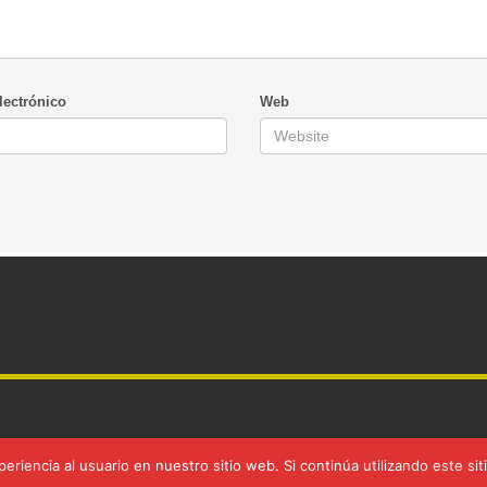
lectrónico
Web
eriencia al usuario en nuestro sitio web. Si continúa utilizando este s